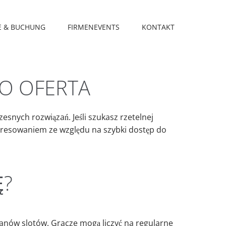
E & BUCHUNG
FIRMENEVENTS
KONTAKT
GO OFERTA
esnych rozwiązań. Jeśli szukasz rzetelnej
nteresowaniem ze względu na szybki dostęp do
Ę?
anów slotów. Gracze mogą liczyć na regularne