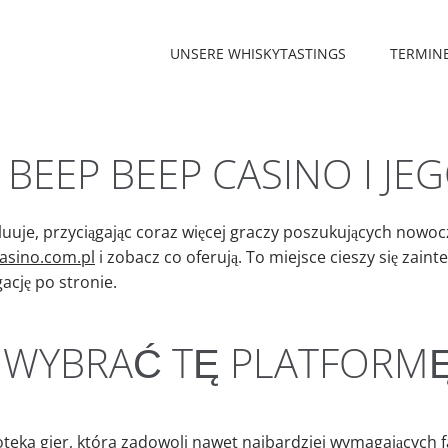
UNSERE WHISKYTASTINGS
TERMIN
BEEP BEEP CASINO I JE
uuje, przyciągając coraz więcej graczy poszukujących nowocz
asino.com.pl
i zobacz co oferują. To miejsce cieszy się zai
cję po stronie.
WYBRAĆ TĘ PLATFORM
teka gier, która zadowoli nawet najbardziej wymagających f