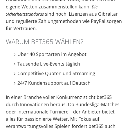
eigene Wetten zusammenstellen kann.
Die
sind hoch: Lizenzen aus Gibraltar
Sicherheitsstandards
und regulierte Zahlungsmethoden wie PayPal sorgen
für Vertrauen.
WARUM BET365 WÄHLEN?
Über 40 Sportarten im Angebot
Tausende Live-Events täglich
Competitive Quoten und Streaming
24/7 Kundensupport auf Deutsch
In einer Branche voller Konkurrenz sticht bet365
durch Innovationen heraus. Ob Bundesliga-Matches
oder internationale Turniere – der Anbieter bietet
alles für passionierte Wetter. Mit Fokus auf
verantwortungsvolles Spielen fördert bet365 auch