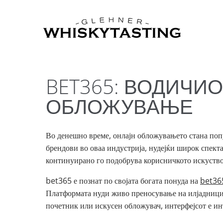
BET365: ВОДИЧИ
ОБЛОЖУВАЊЕ
Во денешно време, онлајн обложувањето стана попу
брендови во оваа индустрија, нудејќи широк спект
континуирано го подобрува корисничкото искуство
bet365 е познат по својата богата понуда на
bet36
Платформата нуди живо преносување на илјадници 
почетник или искусен обложувач, интерфејсот е ин