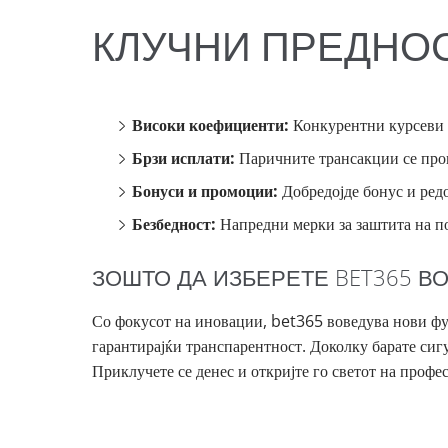
КЛУЧНИ ПРЕДНОС
Високи коефициенти:
Конкурентни курсеви 
Брзи исплати:
Паричните трансакции се проц
Бонуси и промоции:
Добредојде бонус и ред
Безбедност:
Напредни мерки за заштита на по
ЗОШТО ДА ИЗБЕРЕТЕ BET365 ВО
Со фокусот на иновации, bet365 воведува нови фу
гарантирајќи транспарентност. Доколку барате сиг
Приклучете се денес и откријте го светот на проф