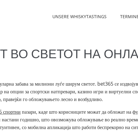
UNSERE WHISKYTASTINGS
TERMIN
ОТ ВО СВЕТОТ НА ОНЛ
ларна забава за милиони луѓе ширум светот. bet365 се издвојув
ар на опции за спортски натпревари, казино игри и виртуелни с
, правејќи го обложувањето лесно и возбудливо.
5 спортни
пазари, каде што корисниците можат да обложат на фу
настани годишно, што овозможува обложување во реално време с
туитивен, со мобилна апликација што работи беспрекорно на сит