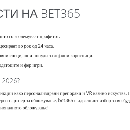
ТИ НА BET365
што го зголемуваат профитот.
есираат во рок од 24 часа.
овни специјални понуди за лојални корисници.
датоците и фер игри.
 2026?
нкции како персонализирани препораки и VR казино искуства. 
урен партнер за обложување, bet365 е идеалниот избор за возб
есионалното обложување!