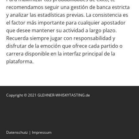
recomendamos seguir una gestión de banca estricta
y analizar las estadísticas previas. La consistencia es
el factor más importante para cualquier apostador
que desee mantener su actividad a largo plazo.
Recuerda siempre jugar con responsabilidad y
disfrutar de la emoción que ofrece cada partido o
carrera disponible en la interfaz principal de la
plataforma.
Copyright © 2021 GLEHNER-WHISKYTASTING.de
Datenschutz
|
Impressum