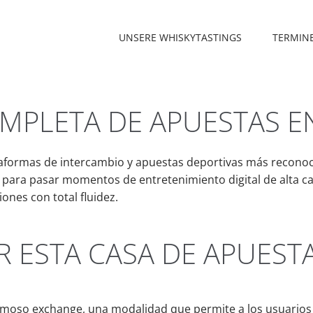
UNSERE WHISKYTASTINGS
TERMIN
OMPLETA DE APUESTAS E
taformas de intercambio y apuestas deportivas más reconoc
para pasar momentos de entretenimiento digital de alta cali
nes con total fluidez.
R ESTA CASA DE APUEST
famoso exchange, una modalidad que permite a los usuario