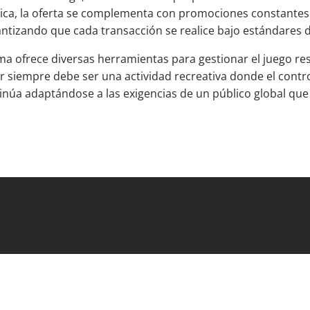
ica, la oferta se complementa con promociones constantes y
antizando que cada transacción se realice bajo estándares
ma ofrece diversas herramientas para gestionar el juego res
r siempre debe ser una actividad recreativa donde el contr
tinúa adaptándose a las exigencias de un público global q