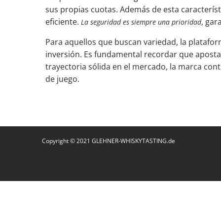
sus propias cuotas. Además de esta característ
eficiente.
, gar
La seguridad es siempre una prioridad
Para aquellos que buscan variedad, la platafor
inversión. Es fundamental recordar que aposta
trayectoria sólida en el mercado, la marca con
de juego.
Copyright © 2021 GLEHNER-WHISKYTASTING.de