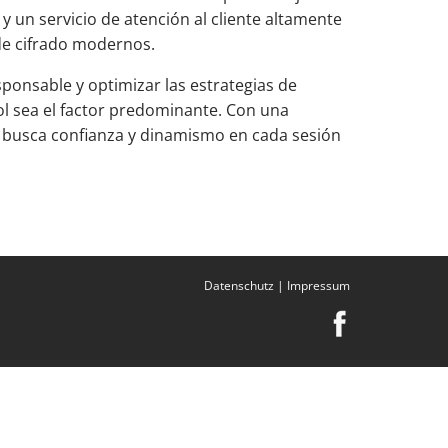
 un servicio de atención al cliente altamente
 de cifrado modernos.
ponsable y optimizar las estrategias de
ol sea el factor predominante. Con una
ue busca confianza y dinamismo en cada sesión
Datenschutz
|
Impressum