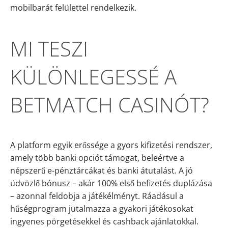
mobilbarát felülettel rendelkezik.
MI TESZI
KÜLÖNLEGESSÉ A
BETMATCH CASINÓT?
A platform egyik erőssége a gyors kifizetési rendszer,
amely több banki opciót támogat, beleértve a
népszerű e-pénztárcákat és banki átutalást. A jó
üdvözlő bónusz – akár 100% első befizetés duplázása
– azonnal feldobja a játékélményt. Ráadásul a
hűségprogram jutalmazza a gyakori játékosokat
ingyenes pörgetésekkel és cashback ajánlatokkal.