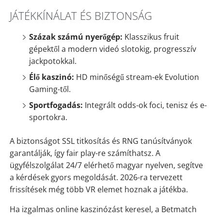
JÁTÉKKÍNÁLAT ÉS BIZTONSÁG
Százak számú nyerőgép:
Klasszikus fruit
gépektől a modern videó slotokig, progresszív
jackpotokkal.
Élő kaszinó:
HD minőségű stream-ek Evolution
Gaming-től.
Sportfogadás:
Integrált odds-ok foci, tenisz és e-
sportokra.
A biztonságot SSL titkosítás és RNG tanúsítványok
garantálják, így fair play-re számíthatsz. A
ügyfélszolgálat 24/7 elérhető magyar nyelven, segítve
a kérdések gyors megoldását. 2026-ra tervezett
frissítések még több VR elemet hoznak a játékba.
Ha izgalmas online kaszinózást keresel, a Betmatch