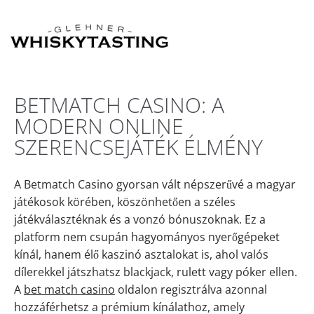
BETMATCH CASINO: A
MODERN ONLINE
SZERENCSEJÁTÉK ÉLMÉNY
A Betmatch Casino gyorsan vált népszerűvé a magyar
játékosok körében, köszönhetően a széles
játékválasztéknak és a vonzó bónuszoknak. Ez a
platform nem csupán hagyományos nyerőgépeket
kínál, hanem élő kaszinó asztalokat is, ahol valós
dílerekkel játszhatsz blackjack, rulett vagy póker ellen.
A
bet match casino
oldalon regisztrálva azonnal
hozzáférhetsz a prémium kínálathoz, amely