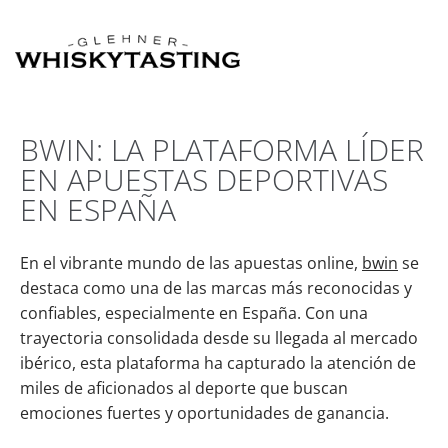
BWIN: LA PLATAFORMA LÍDER
EN APUESTAS DEPORTIVAS
EN ESPAÑA
En el vibrante mundo de las apuestas online,
bwin
se
destaca como una de las marcas más reconocidas y
confiables, especialmente en España. Con una
trayectoria consolidada desde su llegada al mercado
ibérico, esta plataforma ha capturado la atención de
miles de aficionados al deporte que buscan
emociones fuertes y oportunidades de ganancia.