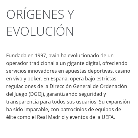
ORÍGENES Y
EVOLUCIÓN
Fundada en 1997, bwin ha evolucionado de un
operador tradicional a un gigante digital, ofreciendo
servicios innovadores en apuestas deportivas, casino
en vivo y poker. En España, opera bajo estrictas
regulaciones de la Dirección General de Ordenación
del Juego (DGOJ), garantizando seguridad y
transparencia para todos sus usuarios. Su expansión
ha sido imparable, con patrocinios de equipos de
élite como el Real Madrid y eventos de la UEFA.