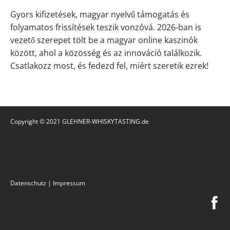
Gyors kifizetések, magyar nyelvű támogatás és
folyamatos frissítések teszik vonzóvá. 2026-ban is
vezető szerepet tölt be a magyar online kaszinók
között, ahol a közösség és az innováció találkozik.
Csatlakozz most, és fedezd fel, miért szeretik ezrek!
Copyright © 2021 GLEHNER-WHISKYTASTING.de
Datenschutz
|
Impressum