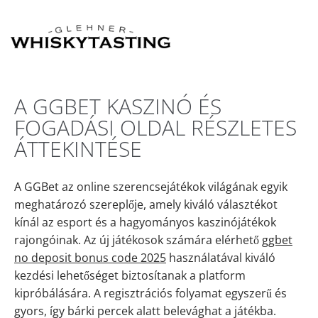
A GGBET KASZINÓ ÉS
FOGADÁSI OLDAL RÉSZLETES
ÁTTEKINTÉSE
A GGBet az online szerencsejátékok világának egyik
meghatározó szereplője, amely kiváló választékot
kínál az esport és a hagyományos kaszinójátékok
rajongóinak. Az új játékosok számára elérhető
ggbet
no deposit bonus code 2025
használatával kiváló
kezdési lehetőséget biztosítanak a platform
kipróbálására. A regisztrációs folyamat egyszerű és
gyors, így bárki percek alatt belevághat a játékba.