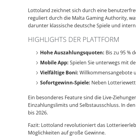
Lottoland zeichnet sich durch eine benutzerfreu
reguliert durch die Malta Gaming Authority, wa
darunter klassische deutsche Spiele und intern
HIGHLIGHTS DER PLATTFORM
Hohe Auszahlungsquoten:
Bis zu 95 % d
Mobile App:
Spielen Sie unterwegs mit de
Vielfältige Boni:
Willkommensangebote u
Sofortgewinn-Spiele:
Neben Lotteriewette
Ein besonderes Feature sind die Live-Ziehungen
Einzahlungslimits und Selbstausschluss. In de
bis 2026.
Fazit: Lottoland revolutioniert das Lotterieerl
Möglichkeiten auf große Gewinne.