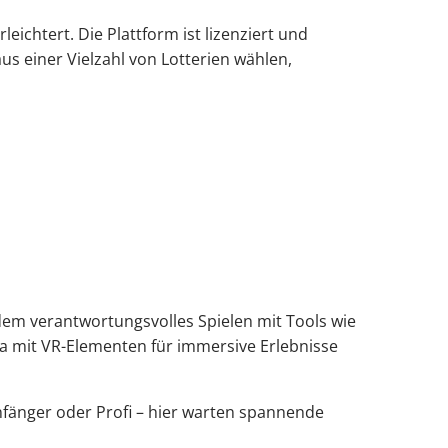
ichtert. Die Plattform ist lizenziert und
us einer Vielzahl von Lotterien wählen,
udem verantwortungsvolles Spielen mit Tools wie
a mit VR-Elementen für immersive Erlebnisse
 Anfänger oder Profi – hier warten spannende