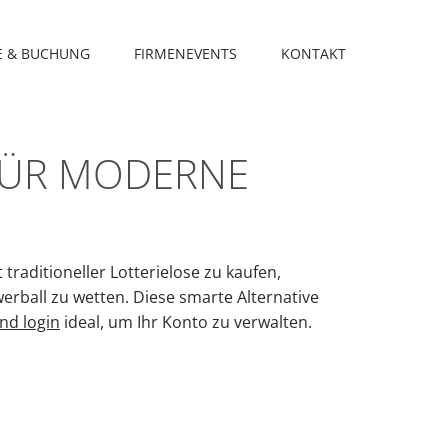
E & BUCHUNG
FIRMENEVENTS
KONTAKT
 FÜR MODERNE
 traditioneller Lotterielose zu kaufen,
erball zu wetten. Diese smarte Alternative
and login
ideal, um Ihr Konto zu verwalten.