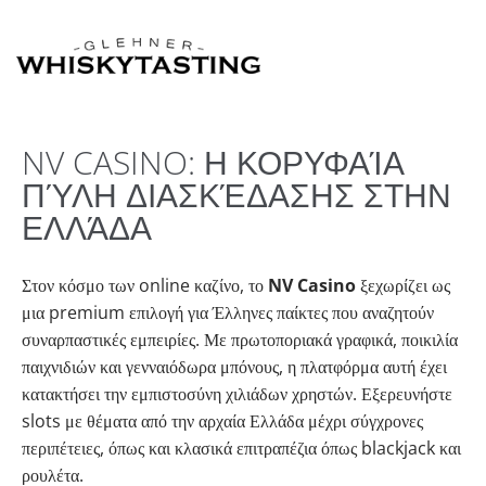
NV CASINO: Η ΚΟΡΥΦΑΊΑ
ΠΎΛΗ ΔΙΑΣΚΈΔΑΣΗΣ ΣΤΗΝ
ΕΛΛΆΔΑ
Στον κόσμο των online καζίνο, το
NV Casino
ξεχωρίζει ως
μια premium επιλογή για Έλληνες παίκτες που αναζητούν
συναρπαστικές εμπειρίες. Με πρωτοποριακά γραφικά, ποικιλία
παιχνιδιών και γενναιόδωρα μπόνους, η πλατφόρμα αυτή έχει
κατακτήσει την εμπιστοσύνη χιλιάδων χρηστών. Εξερευνήστε
slots με θέματα από την αρχαία Ελλάδα μέχρι σύγχρονες
περιπέτειες, όπως και κλασικά επιτραπέζια όπως blackjack και
ρουλέτα.