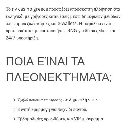
Το
nv casino greece
προσφέρει απρόσκοπτη πλοήγηση στα
ελληνικά, με γρήγορες καταθέσεις μέσω δημοφιλών μεθόδων
όπως τραπεζικές κάρτες και e-wallets. Η ασφάλεια είναι
προτεραιότητα, με πιστοποιήσεις RNG για δίκαιες νίκες και
24/7 υποστήριξη.
ΠΟΙΑ ΕΊΝΑΙ ΤΑ
ΠΛΕΟΝΕΚΤΉΜΑΤΑ;
σε δημοφιλή slots.
Υψηλά ποσοστά επιστροφής
Κινητή εφαρμογή για παιχνίδι παντού.
Εβδομαδιαίες προωθήσεις και VIP πρόγραμμα.