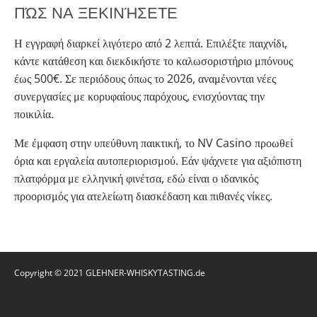
ΠΏΣ ΝΑ ΞΕΚΙΝΉΣΕΤΕ
Η εγγραφή διαρκεί λιγότερο από 2 λεπτά. Επιλέξτε παιχνίδι,
κάντε κατάθεση και διεκδικήστε το καλωσοριστήριο μπόνους
έως 500€. Σε περιόδους όπως το 2026, αναμένονται νέες
συνεργασίες με κορυφαίους παρόχους, ενισχύοντας την
ποικιλία.
Με έμφαση στην υπεύθυνη παικτική, το NV Casino προωθεί
όρια και εργαλεία αυτοπεριορισμού. Εάν ψάχνετε για αξιόπιστη
πλατφόρμα με ελληνική φινέτσα, εδώ είναι ο ιδανικός
προορισμός για ατελείωτη διασκέδαση και πιθανές νίκες.
Copyright © 2021 GLEHNER-WHISKYTASTING.de