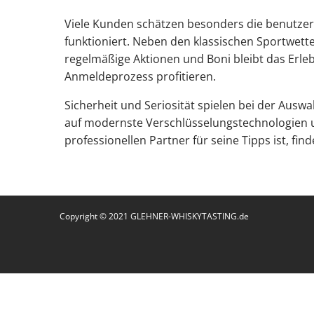
Viele Kunden schätzen besonders die benutzer
funktioniert. Neben den klassischen Sportwette
regelmäßige Aktionen und Boni bleibt das Er
Anmeldeprozess profitieren.
Sicherheit und Seriosität spielen bei der Aus
auf modernste Verschlüsselungstechnologien u
professionellen Partner für seine Tipps ist, fi
Copyright © 2021 GLEHNER-WHISKYTASTING.de