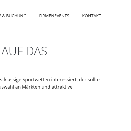
E & BUCHUNG
FIRMENEVENTS
KONTAKT
 AUF DAS
tklassige Sportwetten interessiert, der sollte
swahl an Märkten und attraktive