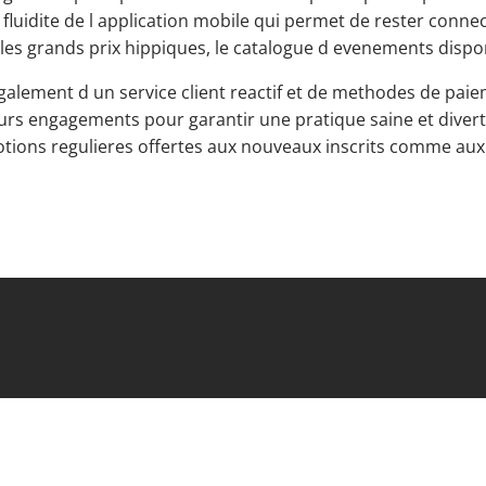
a fluidite de l application mobile qui permet de rester con
les grands prix hippiques, le catalogue d evenements dispo
egalement d un service client reactif et de methodes de pai
urs engagements pour garantir une pratique saine et divertis
tions regulieres offertes aux nouveaux inscrits comme aux 