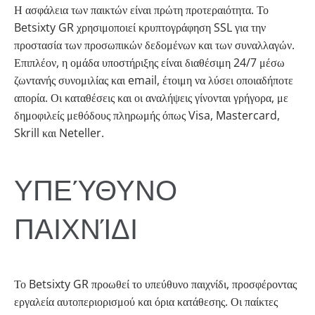
Η ασφάλεια των παικτών είναι πρώτη προτεραιότητα. Το
Betsixty GR χρησιμοποιεί κρυπτογράφηση SSL για την
προστασία των προσωπικών δεδομένων και των συναλλαγών.
Επιπλέον, η ομάδα υποστήριξης είναι διαθέσιμη 24/7 μέσω
ζωντανής συνομιλίας και email, έτοιμη να λύσει οποιαδήποτε
απορία. Οι καταθέσεις και οι αναλήψεις γίνονται γρήγορα, με
δημοφιλείς μεθόδους πληρωμής όπως Visa, Mastercard,
Skrill και Neteller.
ΥΠΕΎΘΥΝΟ
ΠΑΙΧΝΊΔΙ
Το Betsixty GR προωθεί το υπεύθυνο παιχνίδι, προσφέροντας
εργαλεία αυτοπεριορισμού και όρια κατάθεσης. Οι παίκτες