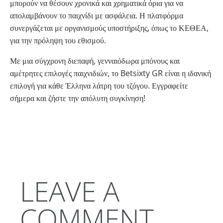
μπορούν να θέσουν χρονικά και χρηματικά όρια για να
απολαμβάνουν το παιχνίδι με ασφάλεια. Η πλατφόρμα
συνεργάζεται με οργανισμούς υποστήριξης, όπως το ΚΕΘΕΑ,
για την πρόληψη του εθισμού.
Με μια σύγχρονη διεπαφή, γενναιόδωρα μπόνους και
αμέτρητες επιλογές παιχνιδιών, το Betsixty GR είναι η ιδανική
επιλογή για κάθε Έλληνα λάτρη του τζόγου. Εγγραφείτε
σήμερα και ζήστε την απόλυτη συγκίνηση!
LEAVE A
COMMENT