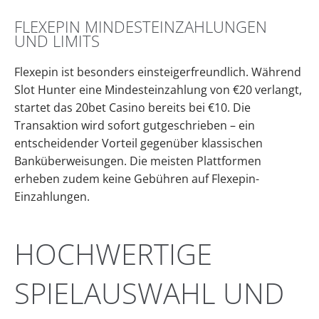
FLEXEPIN MINDESTEINZAHLUNGEN
UND LIMITS
Flexepin ist besonders einsteigerfreundlich. Während
Slot Hunter eine Mindesteinzahlung von €20 verlangt,
startet das 20bet Casino bereits bei €10. Die
Transaktion wird sofort gutgeschrieben – ein
entscheidender Vorteil gegenüber klassischen
Banküberweisungen. Die meisten Plattformen
erheben zudem keine Gebühren auf Flexepin-
Einzahlungen.
HOCHWERTIGE
SPIELAUSWAHL UND