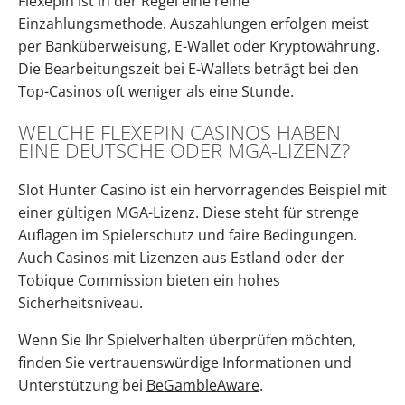
Flexepin ist in der Regel eine reine
Einzahlungsmethode. Auszahlungen erfolgen meist
per Banküberweisung, E-Wallet oder Kryptowährung.
Die Bearbeitungszeit bei E-Wallets beträgt bei den
Top-Casinos oft weniger als eine Stunde.
WELCHE FLEXEPIN CASINOS HABEN
EINE DEUTSCHE ODER MGA-LIZENZ?
Slot Hunter Casino ist ein hervorragendes Beispiel mit
einer gültigen MGA-Lizenz. Diese steht für strenge
Auflagen im Spielerschutz und faire Bedingungen.
Auch Casinos mit Lizenzen aus Estland oder der
Tobique Commission bieten ein hohes
Sicherheitsniveau.
Wenn Sie Ihr Spielverhalten überprüfen möchten,
finden Sie vertrauenswürdige Informationen und
Unterstützung bei
BeGambleAware
.