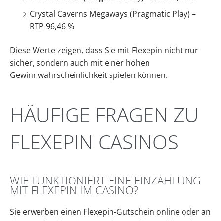
Crystal Caverns Megaways (Pragmatic Play) –
RTP 96,46 %
Diese Werte zeigen, dass Sie mit Flexepin nicht nur
sicher, sondern auch mit einer hohen
Gewinnwahrscheinlichkeit spielen können.
HÄUFIGE FRAGEN ZU
FLEXEPIN CASINOS
WIE FUNKTIONIERT EINE EINZAHLUNG
MIT FLEXEPIN IM CASINO?
Sie erwerben einen Flexepin-Gutschein online oder an