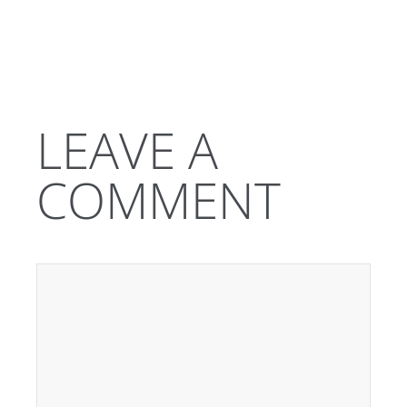
LEAVE A
COMMENT