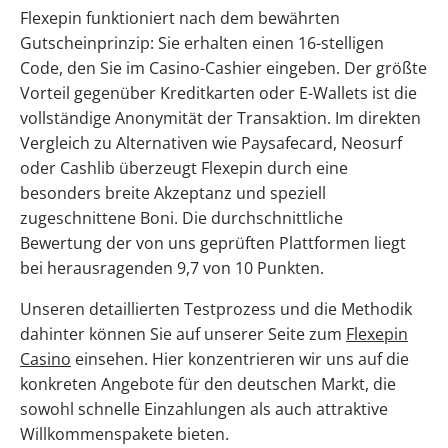
Flexepin funktioniert nach dem bewährten
Gutscheinprinzip: Sie erhalten einen 16-stelligen
Code, den Sie im Casino-Cashier eingeben. Der größte
Vorteil gegenüber Kreditkarten oder E-Wallets ist die
vollständige Anonymität der Transaktion. Im direkten
Vergleich zu Alternativen wie Paysafecard, Neosurf
oder Cashlib überzeugt Flexepin durch eine
besonders breite Akzeptanz und speziell
zugeschnittene Boni. Die durchschnittliche
Bewertung der von uns geprüften Plattformen liegt
bei herausragenden 9,7 von 10 Punkten.
Unseren detaillierten Testprozess und die Methodik
dahinter können Sie auf unserer Seite zum
Flexepin
Casino
einsehen. Hier konzentrieren wir uns auf die
konkreten Angebote für den deutschen Markt, die
sowohl schnelle Einzahlungen als auch attraktive
Willkommenspakete bieten.