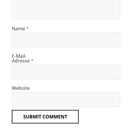
Name
*
E-Mail-
Adresse
*
Website