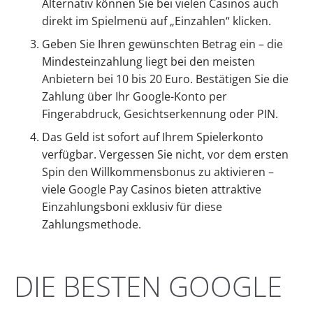
Alternativ können Sie bei vielen Casinos auch
direkt im Spielmenü auf „Einzahlen“ klicken.
Geben Sie Ihren gewünschten Betrag ein – die
Mindesteinzahlung liegt bei den meisten
Anbietern bei 10 bis 20 Euro. Bestätigen Sie die
Zahlung über Ihr Google-Konto per
Fingerabdruck, Gesichtserkennung oder PIN.
Das Geld ist sofort auf Ihrem Spielerkonto
verfügbar. Vergessen Sie nicht, vor dem ersten
Spin den Willkommensbonus zu aktivieren –
viele Google Pay Casinos bieten attraktive
Einzahlungsboni exklusiv für diese
Zahlungsmethode.
DIE BESTEN GOOGLE