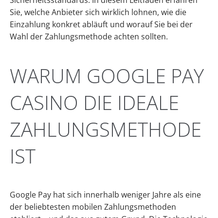
Sicherheitsstandards. In diesem Leitfaden erfahren
Sie, welche Anbieter sich wirklich lohnen, wie die
Einzahlung konkret abläuft und worauf Sie bei der
Wahl der Zahlungsmethode achten sollten.
WARUM GOOGLE PAY
CASINO DIE IDEALE
ZAHLUNGSMETHODE
IST
Google Pay hat sich innerhalb weniger Jahre als eine
der beliebtesten mobilen Zahlungsmethoden