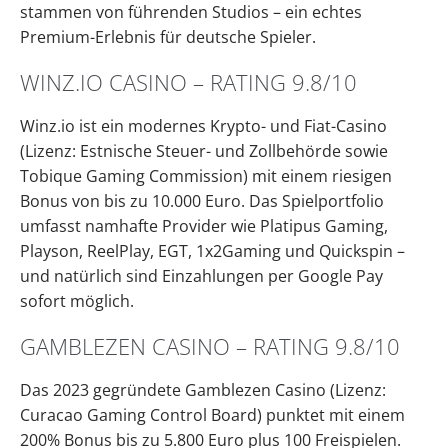
stammen von führenden Studios – ein echtes
Premium-Erlebnis für deutsche Spieler.
WINZ.IO CASINO – RATING 9.8/10
Winz.io ist ein modernes Krypto- und Fiat-Casino
(Lizenz: Estnische Steuer- und Zollbehörde sowie
Tobique Gaming Commission) mit einem riesigen
Bonus von bis zu 10.000 Euro. Das Spielportfolio
umfasst namhafte Provider wie Platipus Gaming,
Playson, ReelPlay, EGT, 1x2Gaming und Quickspin –
und natürlich sind Einzahlungen per Google Pay
sofort möglich.
GAMBLEZEN CASINO – RATING 9.8/10
Das 2023 gegründete Gamblezen Casino (Lizenz:
Curacao Gaming Control Board) punktet mit einem
200% Bonus bis zu 5.800 Euro plus 100 Freispielen.