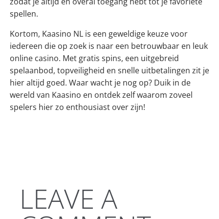
zodat je altijd en overal toegang hebt tot je favoriete
spellen.
Kortom, Kaasino NL is een geweldige keuze voor
iedereen die op zoek is naar een betrouwbaar en leuk
online casino. Met gratis spins, een uitgebreid
spelaanbod, topveiligheid en snelle uitbetalingen zit je
hier altijd goed. Waar wacht je nog op? Duik in de
wereld van Kaasino en ontdek zelf waarom zoveel
spelers hier zo enthousiast over zijn!
LEAVE A