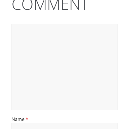
COMMENT
Name
*