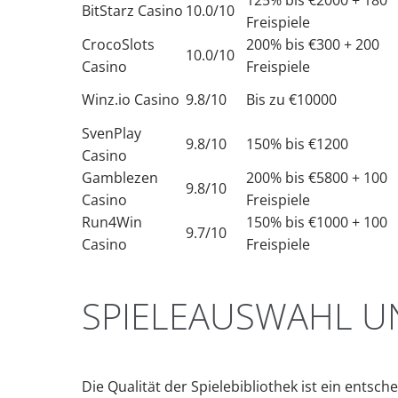
125% bis €2000 + 180
BitStarz Casino
10.0/10
Freispiele
CrocoSlots
200% bis €300 + 200
10.0/10
Casino
Freispiele
Winz.io Casino
9.8/10
Bis zu €10000
SvenPlay
9.8/10
150% bis €1200
Casino
Gamblezen
200% bis €5800 + 100
9.8/10
Casino
Freispiele
Run4Win
150% bis €1000 + 100
9.7/10
Casino
Freispiele
SPIELEAUSWAHL U
Die Qualität der Spielebibliothek ist ein ents