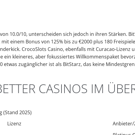
von 10.0/10, unterscheiden sich jedoch in ihren Stärken. Bit
 mit einem Bonus von 125% bis zu €2000 plus 180 Freispie
derkick. CrocoSlots Casino, ebenfalls mit Curacao-Lizenz un
, die ein kleineres, aber fokussiertes Willkommenspaket bev
 etwas zugänglicher ist als BitStarz, das keine Mindestgren
ETTER CASINOS IM ÜBE
g (Stand 2025)
Lizenz
Anbieter