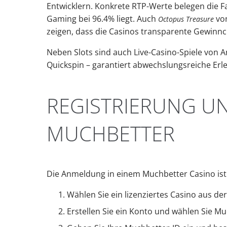
Entwicklern. Konkrete RTP-Werte belegen die Fa
Gaming bei 96.4% liegt. Auch
von
Octopus Treasure
zeigen, dass die Casinos transparente Gewinnc
Neben Slots sind auch Live-Casino-Spiele von An
Quickspin – garantiert abwechslungsreiche Erle
REGISTRIERUNG U
MUCHBETTER
Die Anmeldung in einem Muchbetter Casino ist u
Wählen Sie ein lizenziertes Casino aus der 
Erstellen Sie ein Konto und wählen Sie M