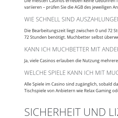
Die meisten Casinos erheben keine Gebühren fü
variieren – prüfen Sie die AGB des jeweiligen An
WIE SCHNELL SIND AUSZAHLUNGE
Die Bearbeitungszeit liegt zwischen 0 und 72 
72 Stunden benötigt. Muchbetter selbst überwe
KANN ICH MUCHBETTER MIT AND
Ja, viele Casinos erlauben die Nutzung mehrerer
WELCHE SPIELE KANN ICH MIT MU
Alle Spiele im Casino sind zugänglich, sobald 
Tischspiele von Anbietern wie Relax Gaming od
SICHERHEIT UND L