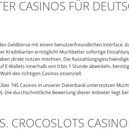
R CASINOS FÜR DEUTSC
len Geldbörse mit einem benutzerfreundlichen Interface, das
er Kreditkarten ermöglicht Muchbetter sofortige Einzahlu
thaben direkt nutzen möchten. Die Auszahlungsgeschwindigke
 E-Wallets innerhalb von 0 bis 1 Stunde abwickeln, benötig
Wahl des richtigen Casinos essenziell.
: Über 745 Casinos in unserer Datenbank unterstützen Much
0). Die durchschnittliche Bewertung dieser Anbieter liegt be
S. CROCOSLOTS CASINO: