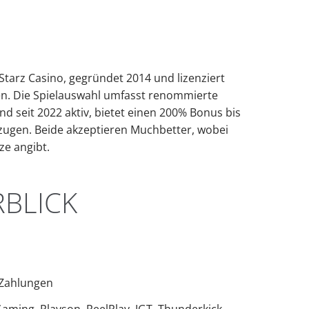
Starz Casino, gegründet 2014 und lizenziert
len. Die Spielauswahl umfasst renommierte
d seit 2022 aktiv, bietet einen 200% Bonus bis
orzugen. Beide akzeptieren Muchbetter, wobei
ze angibt.
RBLICK
/Zahlungen