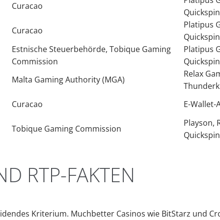
Platipus 
Curacao
Quickspin
Platipus 
Curacao
Quickspin
Estnische Steuerbehörde, Tobique Gaming
Platipus 
Commission
Quickspin
Relax Gam
Malta Gaming Authority (MGA)
Thunderk
Curacao
E-Wallet-
Playson, 
Tobique Gaming Commission
Quickspin
ND RTP-FAKTEN
cheidendes Kriterium. Muchbetter Casinos wie BitStarz und C