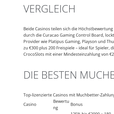
VERGLEICH
Beide Casinos teilen sich die Höchstbewertung 
durch die Curacao Gaming Control Board, lockt
Provider wie Platipus Gaming, Playson und Thun
zu €300 plus 200 Freispiele – ideal für Spieler
CrocoSlots mit einer Mindesteinzahlung von €20
DIE BESTEN MUCHB
Top-lizenzierte Casinos mit Muchbetter-Zahlun
Bewertu
Casino
Bonus
ng