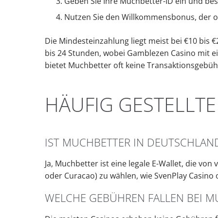
Geben Sie Ihre Muchbetter-ID ein und best
Nutzen Sie den Willkommensbonus, der of
Die Mindesteinzahlung liegt meist bei €10 bis €
bis 24 Stunden, wobei Gamblezen Casino mit ein
bietet Muchbetter oft keine Transaktionsgebühren
HÄUFIG GESTELLT
IST MUCHBETTER IN DEUTSCHLAN
Ja, Muchbetter ist eine legale E-Wallet, die von 
oder Curacao) zu wählen, wie SvenPlay Casino o
WELCHE GEBÜHREN FALLEN BEI M