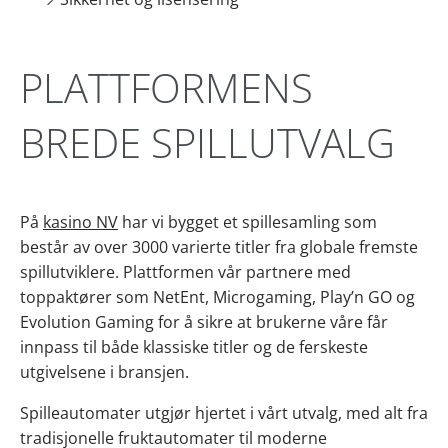
PLATTFORMENS
BREDE SPILLUTVALG
På
kasino NV
har vi bygget et spillesamling som
består av over 3000 varierte titler fra globale fremste
spillutviklere. Plattformen vår partnere med
toppaktører som NetEnt, Microgaming, Play’n GO og
Evolution Gaming for å sikre at brukerne våre får
innpass til både klassiske titler og de ferskeste
utgivelsene i bransjen.
Spilleautomater utgjør hjertet i vårt utvalg, med alt fra
tradisjonelle fruktautomater til moderne