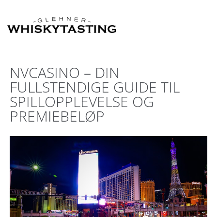
NVCASINO – DIN
FULLSTENDIGE GUIDE TIL
SPILLOPPLEVELSE OG
PREMIEBELØP