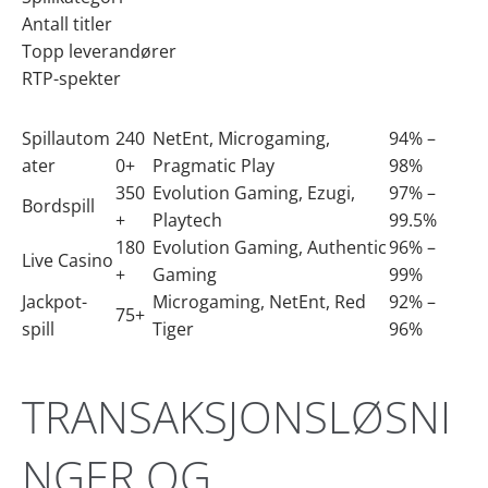
Antall titler
Topp leverandører
RTP-spekter
Spillautom
240
NetEnt, Microgaming,
94% –
ater
0+
Pragmatic Play
98%
350
Evolution Gaming, Ezugi,
97% –
Bordspill
+
Playtech
99.5%
180
Evolution Gaming, Authentic
96% –
Live Casino
+
Gaming
99%
Jackpot-
Microgaming, NetEnt, Red
92% –
75+
spill
Tiger
96%
TRANSAKSJONSLØSNI
NGER OG