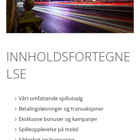
INNHOLDSFORTEGNE
LSE
Vårt omfattende spillutvalg
Betalingsløsninger og transaksjoner
Eksklusive bonuser og kampanjer
Spilleopplevelse på mobil
Sikkerhet og lisensering