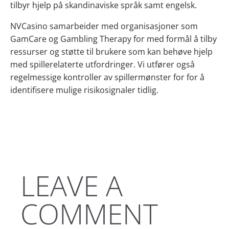
tilbyr hjelp på skandinaviske språk samt engelsk.
NVCasino samarbeider med organisasjoner som
GamCare og Gambling Therapy for med formål å tilby
ressurser og støtte til brukere som kan behøve hjelp
med spillerelaterte utfordringer. Vi utfører også
regelmessige kontroller av spillermønster for for å
identifisere mulige risikosignaler tidlig.
LEAVE A
COMMENT