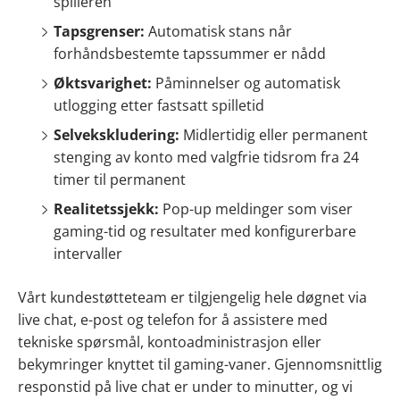
spilleren
Tapsgrenser:
Automatisk stans når
forhåndsbestemte tapssummer er nådd
Øktsvarighet:
Påminnelser og automatisk
utlogging etter fastsatt spilletid
Selvekskludering:
Midlertidig eller permanent
stenging av konto med valgfrie tidsrom fra 24
timer til permanent
Realitetssjekk:
Pop-up meldinger som viser
gaming-tid og resultater med konfigurerbare
intervaller
Vårt kundestøtteteam er tilgjengelig hele døgnet via
live chat, e-post og telefon for å assistere med
tekniske spørsmål, kontoadministrasjon eller
bekymringer knyttet til gaming-vaner. Gjennomsnittlig
responstid på live chat er under to minutter, og vi