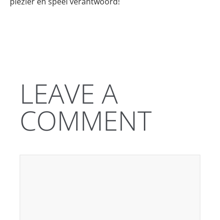
plezier en speel verantwoord!
LEAVE A
COMMENT