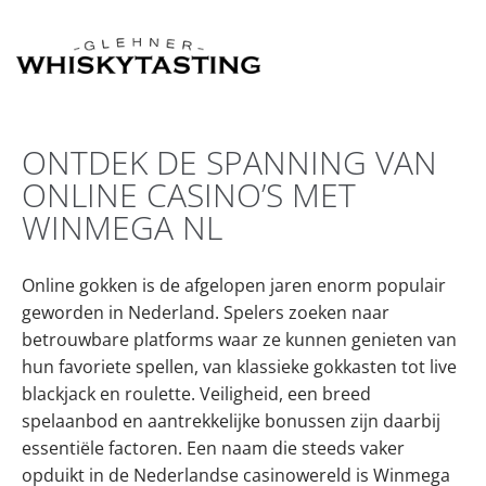
ONTDEK DE SPANNING VAN
ONLINE CASINO’S MET
WINMEGA NL
Online gokken is de afgelopen jaren enorm populair
geworden in Nederland. Spelers zoeken naar
betrouwbare platforms waar ze kunnen genieten van
hun favoriete spellen, van klassieke gokkasten tot live
blackjack en roulette. Veiligheid, een breed
spelaanbod en aantrekkelijke bonussen zijn daarbij
essentiële factoren. Een naam die steeds vaker
opduikt in de Nederlandse casinowereld is Winmega