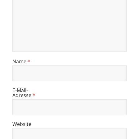
Name
*
E-Mail-
Adresse
*
Website