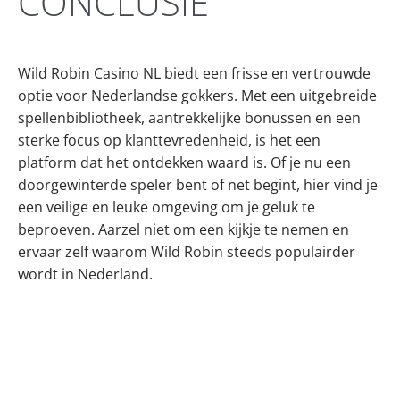
CONCLUSIE
Wild Robin Casino NL biedt een frisse en vertrouwde
optie voor Nederlandse gokkers. Met een uitgebreide
spellenbibliotheek, aantrekkelijke bonussen en een
sterke focus op klanttevredenheid, is het een
platform dat het ontdekken waard is. Of je nu een
doorgewinterde speler bent of net begint, hier vind je
een veilige en leuke omgeving om je geluk te
beproeven. Aarzel niet om een kijkje te nemen en
ervaar zelf waarom Wild Robin steeds populairder
wordt in Nederland.