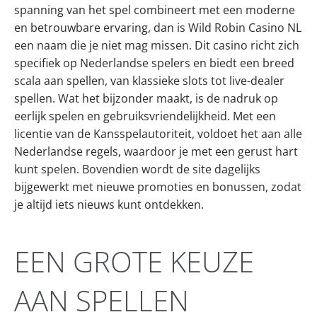
spanning van het spel combineert met een moderne
en betrouwbare ervaring, dan is Wild Robin Casino NL
een naam die je niet mag missen. Dit casino richt zich
specifiek op Nederlandse spelers en biedt een breed
scala aan spellen, van klassieke slots tot live-dealer
spellen. Wat het bijzonder maakt, is de nadruk op
eerlijk spelen en gebruiksvriendelijkheid. Met een
licentie van de Kansspelautoriteit, voldoet het aan alle
Nederlandse regels, waardoor je met een gerust hart
kunt spelen. Bovendien wordt de site dagelijks
bijgewerkt met nieuwe promoties en bonussen, zodat
je altijd iets nieuws kunt ontdekken.
EEN GROTE KEUZE
AAN SPELLEN