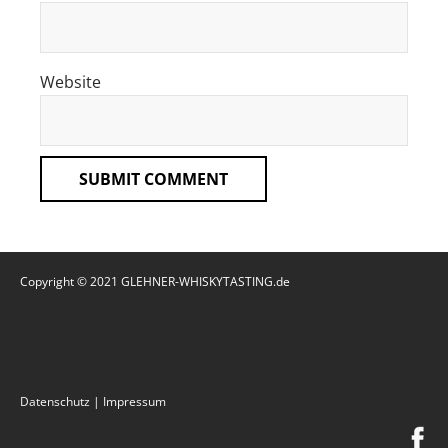
Website
Copyright © 2021 GLEHNER-WHISKYTASTING.de
Datenschutz
|
Impressum