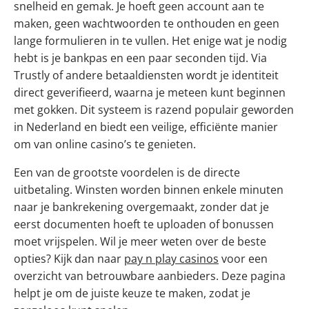
snelheid en gemak. Je hoeft geen account aan te
maken, geen wachtwoorden te onthouden en geen
lange formulieren in te vullen. Het enige wat je nodig
hebt is je bankpas en een paar seconden tijd. Via
Trustly of andere betaaldiensten wordt je identiteit
direct geverifieerd, waarna je meteen kunt beginnen
met gokken. Dit systeem is razend populair geworden
in Nederland en biedt een veilige, efficiënte manier
om van online casino’s te genieten.
Een van de grootste voordelen is de directe
uitbetaling. Winsten worden binnen enkele minuten
naar je bankrekening overgemaakt, zonder dat je
eerst documenten hoeft te uploaden of bonussen
moet vrijspelen. Wil je meer weten over de beste
opties? Kijk dan naar
pay n play casinos
voor een
overzicht van betrouwbare aanbieders. Deze pagina
helpt je om de juiste keuze te maken, zodat je