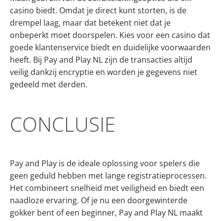
casino biedt. Omdat je direct kunt storten, is de
drempel laag, maar dat betekent niet dat je
onbeperkt moet doorspelen. Kies voor een casino dat
goede klantenservice biedt en duidelijke voorwaarden
heeft. Bij Pay and Play NL zijn de transacties altijd
veilig dankzij encryptie en worden je gegevens niet
gedeeld met derden.
CONCLUSIE
Pay and Play is de ideale oplossing voor spelers die
geen geduld hebben met lange registratieprocessen.
Het combineert snelheid met veiligheid en biedt een
naadloze ervaring. Of je nu een doorgewinterde
gokker bent of een beginner, Pay and Play NL maakt