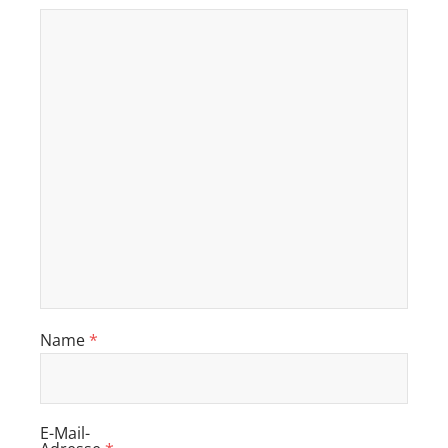
Name
*
E-Mail-