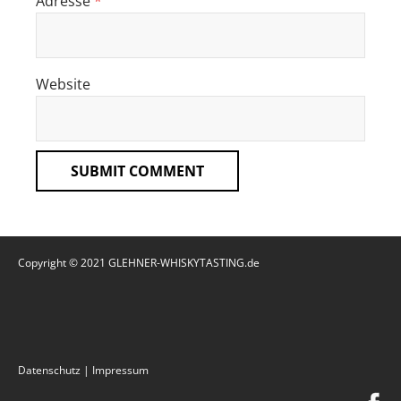
Adresse
*
Website
Copyright © 2021 GLEHNER-WHISKYTASTING.de
Datenschutz
|
Impressum