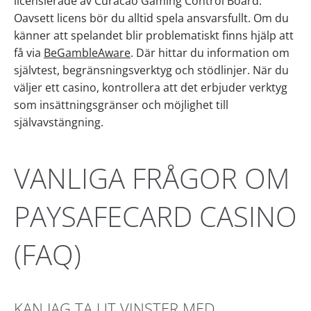
licensierade av Curacao Gaming Control Board.
Oavsett licens bör du alltid spela ansvarsfullt. Om du
känner att spelandet blir problematiskt finns hjälp att
få via
BeGambleAware
. Där hittar du information om
självtest, begränsningsverktyg och stödlinjer. När du
väljer ett casino, kontrollera att det erbjuder verktyg
som insättningsgränser och möjlighet till
självavstängning.
VANLIGA FRÅGOR OM
PAYSAFECARD CASINO
(FAQ)
KAN JAG TA UT VINSTER MED