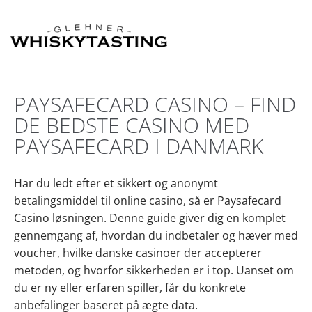
PAYSAFECARD CASINO – FIND
DE BEDSTE CASINO MED
PAYSAFECARD I DANMARK
Har du ledt efter et sikkert og anonymt
betalingsmiddel til online casino, så er Paysafecard
Casino løsningen. Denne guide giver dig en komplet
gennemgang af, hvordan du indbetaler og hæver med
voucher, hvilke danske casinoer der accepterer
metoden, og hvorfor sikkerheden er i top. Uanset om
du er ny eller erfaren spiller, får du konkrete
anbefalinger baseret på ægte data.