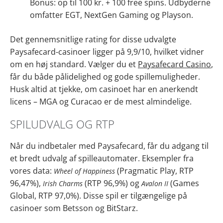
Bonus: op til 100 kr. + 100 free spins. Udbyderne
omfatter EGT, NextGen Gaming og Playson.
Det gennemsnitlige rating for disse udvalgte
Paysafecard-casinoer ligger på 9,9/10, hvilket vidner
om en høj standard. Vælger du et
Paysafecard Casino
,
får du både pålidelighed og gode spillemuligheder.
Husk altid at tjekke, om casinoet har en anerkendt
licens – MGA og Curacao er de mest almindelige.
SPILUDVALG OG RTP
Når du indbetaler med Paysafecard, får du adgang til
et bredt udvalg af spilleautomater. Eksempler fra
vores data:
(Pragmatic Play, RTP
Wheel of Happiness
96,47%),
(RTP 96,9%) og
(Games
Irish Charms
Avalon II
Global, RTP 97,0%). Disse spil er tilgængelige på
casinoer som Betsson og BitStarz.