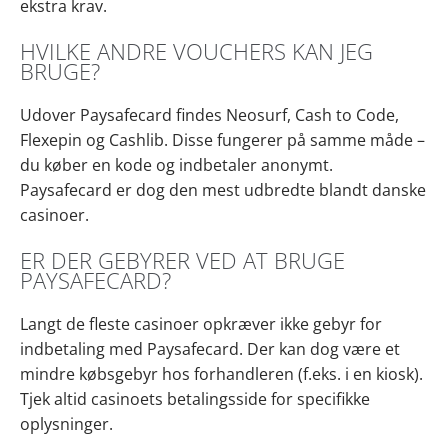
ekstra krav.
HVILKE ANDRE VOUCHERS KAN JEG
BRUGE?
Udover Paysafecard findes Neosurf, Cash to Code,
Flexepin og Cashlib. Disse fungerer på samme måde –
du køber en kode og indbetaler anonymt.
Paysafecard er dog den mest udbredte blandt danske
casinoer.
ER DER GEBYRER VED AT BRUGE
PAYSAFECARD?
Langt de fleste casinoer opkræver ikke gebyr for
indbetaling med Paysafecard. Der kan dog være et
mindre købsgebyr hos forhandleren (f.eks. i en kiosk).
Tjek altid casinoets betalingsside for specifikke
oplysninger.