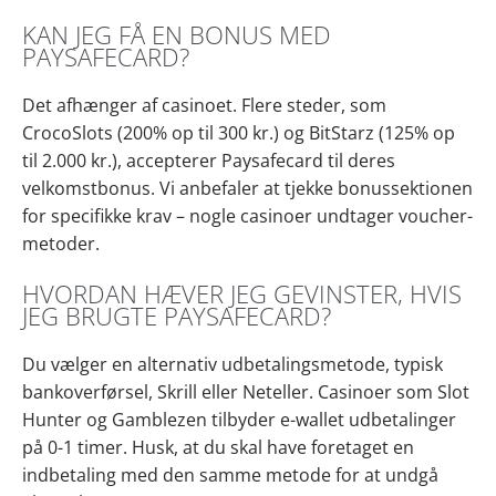
KAN JEG FÅ EN BONUS MED
PAYSAFECARD?
Det afhænger af casinoet. Flere steder, som
CrocoSlots (200% op til 300 kr.) og BitStarz (125% op
til 2.000 kr.), accepterer Paysafecard til deres
velkomstbonus. Vi anbefaler at tjekke bonussektionen
for specifikke krav – nogle casinoer undtager voucher-
metoder.
HVORDAN HÆVER JEG GEVINSTER, HVIS
JEG BRUGTE PAYSAFECARD?
Du vælger en alternativ udbetalingsmetode, typisk
bankoverførsel, Skrill eller Neteller. Casinoer som Slot
Hunter og Gamblezen tilbyder e-wallet udbetalinger
på 0-1 timer. Husk, at du skal have foretaget en
indbetaling med den samme metode for at undgå