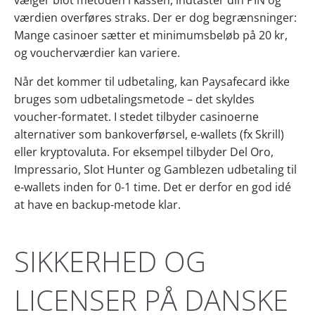
vælger blot metoden i kassen, indtaster din PIN og
værdien overføres straks. Der er dog begrænsninger:
Mange casinoer sætter et minimumsbeløb på 20 kr,
og voucherværdier kan variere.
Når det kommer til udbetaling, kan Paysafecard ikke
bruges som udbetalingsmetode – det skyldes
voucher-formatet. I stedet tilbyder casinoerne
alternativer som bankoverførsel, e-wallets (fx Skrill)
eller kryptovaluta. For eksempel tilbyder Del Oro,
Impressario, Slot Hunter og Gamblezen udbetaling til
e-wallets inden for 0-1 time. Det er derfor en god idé
at have en backup-metode klar.
SIKKERHED OG
LICENSER PÅ DANSKE