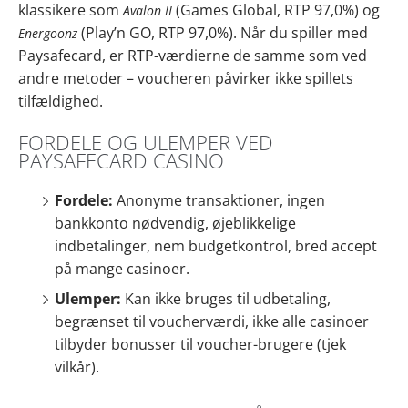
klassikere som
(Games Global, RTP 97,0%) og
Avalon II
(Play’n GO, RTP 97,0%). Når du spiller med
Energoonz
Paysafecard, er RTP-værdierne de samme som ved
andre metoder – voucheren påvirker ikke spillets
tilfældighed.
FORDELE OG ULEMPER VED
PAYSAFECARD CASINO
Fordele:
Anonyme transaktioner, ingen
bankkonto nødvendig, øjeblikkelige
indbetalinger, nem budgetkontrol, bred accept
på mange casinoer.
Ulemper:
Kan ikke bruges til udbetaling,
begrænset til voucherværdi, ikke alle casinoer
tilbyder bonusser til voucher-brugere (tjek
vilkår).