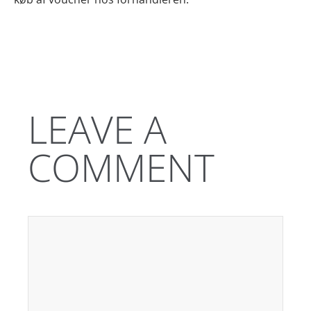
LEAVE A
COMMENT