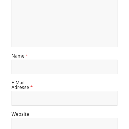
Name
*
E-Mail-
Adresse
*
Website