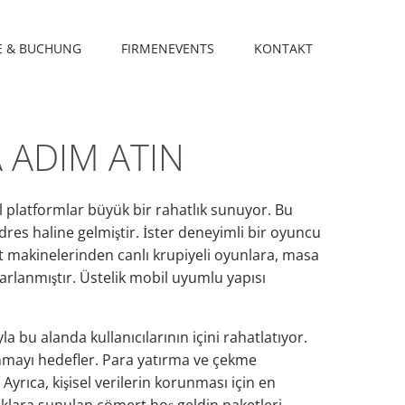
E & BUCHUNG
FIRMENEVENTS
KONTAKT
 ADIM ATIN
l platformlar büyük bir rahatlık sunuyor. Bu
dres haline gelmiştir. İster deneyimli bir oyuncu
lot makinelerinden canlı krupiyeli oyunlara, masa
sarlanmıştır. Üstelik mobil uyumlu yapısı
yla bu alanda kullanıcılarının içini rahatlatıyor.
unmayı hedefler. Para yatırma ve çekme
rıca, kişisel verilerin korunması için en