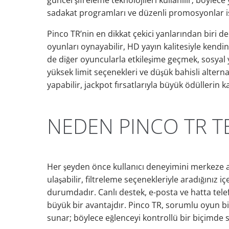
güncel şifreleme teknolojileri kullanılır; böylec
sadakat programları ve düzenli promosyonlar ise
Pinco TR’nin en dikkat çekici yanlarından biri d
oyunları oynayabilir, HD yayın kalitesiyle kendi
de diğer oyuncularla etkileşime geçmek, sosyal 
yüksek limit seçenekleri ve düşük bahisli alter
yapabilir, jackpot fırsatlarıyla büyük ödüllerin ka
NEDEN PINCO TR T
Her şeyden önce kullanıcı deneyimini merkeze ala
ulaşabilir, filtreleme seçenekleriyle aradığınız i
durumdadır. Canlı destek, e-posta ve hatta telef
büyük bir avantajdır. Pinco TR, sorumlu oyun bil
sunar; böylece eğlenceyi kontrollü bir biçimde