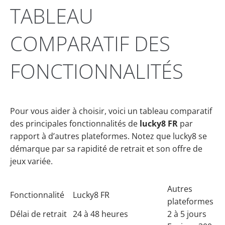
TABLEAU
COMPARATIF DES
FONCTIONNALITÉS
Pour vous aider à choisir, voici un tableau comparatif
des principales fonctionnalités de
lucky8 FR
par
rapport à d’autres plateformes. Notez que lucky8 se
démarque par sa rapidité de retrait et son offre de
jeux variée.
Autres
Fonctionnalité
Lucky8 FR
plateformes
Délai de retrait
24 à 48 heures
2 à 5 jours