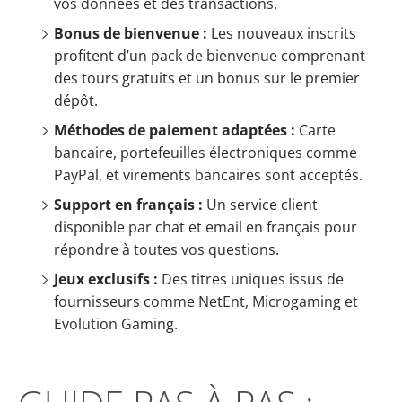
vos données et des transactions.
Bonus de bienvenue :
Les nouveaux inscrits
profitent d’un pack de bienvenue comprenant
des tours gratuits et un bonus sur le premier
dépôt.
Méthodes de paiement adaptées :
Carte
bancaire, portefeuilles électroniques comme
PayPal, et virements bancaires sont acceptés.
Support en français :
Un service client
disponible par chat et email en français pour
répondre à toutes vos questions.
Jeux exclusifs :
Des titres uniques issus de
fournisseurs comme NetEnt, Microgaming et
Evolution Gaming.