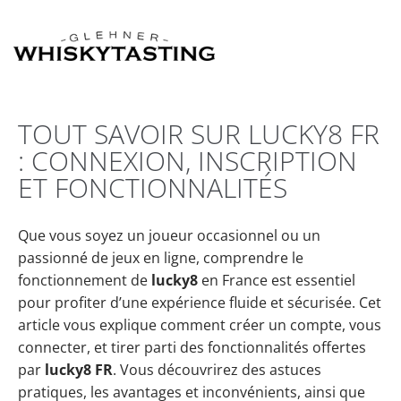
TOUT SAVOIR SUR LUCKY8 FR
: CONNEXION, INSCRIPTION
ET FONCTIONNALITÉS
Que vous soyez un joueur occasionnel ou un
passionné de jeux en ligne, comprendre le
fonctionnement de
lucky8
en France est essentiel
pour profiter d’une expérience fluide et sécurisée. Cet
article vous explique comment créer un compte, vous
connecter, et tirer parti des fonctionnalités offertes
par
lucky8 FR
. Vous découvrirez des astuces
pratiques, les avantages et inconvénients, ainsi que