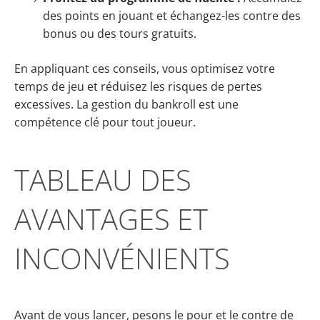
des points en jouant et échangez-les contre des
bonus ou des tours gratuits.
En appliquant ces conseils, vous optimisez votre
temps de jeu et réduisez les risques de pertes
excessives. La gestion du bankroll est une
compétence clé pour tout joueur.
TABLEAU DES
AVANTAGES ET
INCONVÉNIENTS
Avant de vous lancer, pesons le pour et le contre de