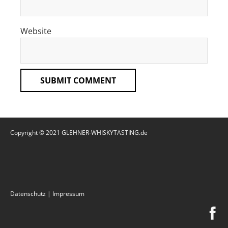
Website
Copyright © 2021 GLEHNER-WHISKYTASTING.de
Datenschutz
|
Impressum