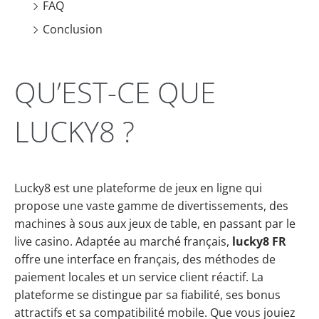
FAQ
Conclusion
QU’EST-CE QUE
LUCKY8 ?
Lucky8 est une plateforme de jeux en ligne qui
propose une vaste gamme de divertissements, des
machines à sous aux jeux de table, en passant par le
live casino. Adaptée au marché français,
lucky8 FR
offre une interface en français, des méthodes de
paiement locales et un service client réactif. La
plateforme se distingue par sa fiabilité, ses bonus
attractifs et sa compatibilité mobile. Que vous jouiez