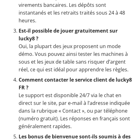
virements bancaires. Les dépôts sont
instantanés et les retraits traités sous 24 à 48
heures.
Est-il possible de jouer gratuitement sur
lucky8 ?
Oui, la plupart des jeux proposent un mode
démo. Vous pouvez ainsi tester les machines à
sous et les jeux de table sans risquer d’argent
réel, ce qui est idéal pour apprendre les règles.
Comment contacter le service client de lucky8
FR ?
Le support est disponible 24/7 via le chat en
direct sur le site, par e-mail à l’adresse indiquée
dans la rubrique « Contact », ou par téléphone
(numéro gratuit). Les réponses en français sont
généralement rapides.
Les bonus de bienvenue sont-ils soumis à des