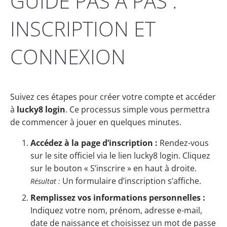
GUIDE PAS À PAS :
INSCRIPTION ET
CONNEXION
Suivez ces étapes pour créer votre compte et accéder
à
lucky8 login
. Ce processus simple vous permettra
de commencer à jouer en quelques minutes.
Accédez à la page d’inscription :
Rendez-vous
sur le site officiel via le lien
lucky8 login
. Cliquez
sur le bouton « S’inscrire » en haut à droite.
Un formulaire d’inscription s’affiche.
Résultat :
Remplissez vos informations personnelles :
Indiquez votre nom, prénom, adresse e-mail,
date de naissance et choisissez un mot de passe