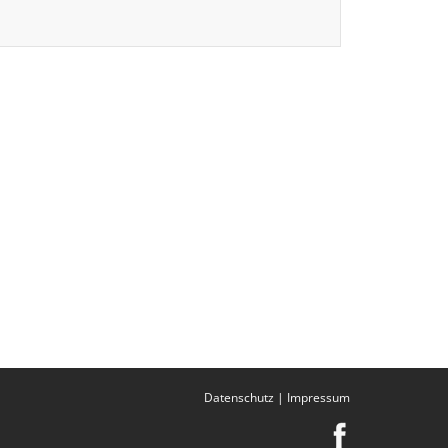
Datenschutz
|
Impressum