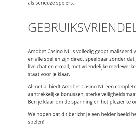
als serieuze spelers.
GEBRUIKSVRIENDEL
Amobet Casino NL is volledig geoptimaliseerd v
en alle spellen zijn direct speelbaar zonder da
live chat en e-mail, met vriendelijke medewerke
staat voor je klaar.
Al met al biedt Amobet Casino NL een complet
aantrekkelijke bonussen, sterke veiligheidsmaa
Ben je klaar om de spanning en het plezier t
We hopen dat dit bericht je een helder beeld h
spelen!