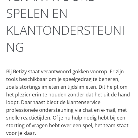
SPELEN EN
KLANTONDERSTEUNI
NG
Bij Betizy staat verantwoord gokken voorop. Er zijn
tools beschikbaar om je speelgedrag te beheren,
zoals stortingslimieten en tijdslimieten. Dit helpt om
het plezier erin te houden zonder dat het uit de hand
loopt. Daarnaast biedt de klantenservice
professionele ondersteuning via chat en e-mail, met
snelle reactietijden. Of je nu hulp nodig hebt bij een
storting of vragen hebt over een spel, het team staat
voor je klaar.