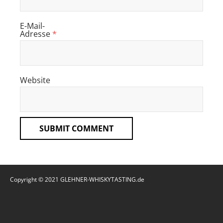
E-Mail-
Adresse
*
Website
Copyright © 2021 GLEHNER-WHISKYTASTING.de