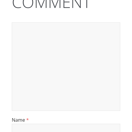
COMMENT
Name
*