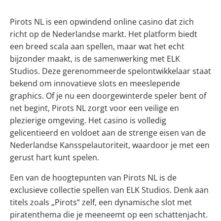
Pirots NL is een opwindend online casino dat zich
richt op de Nederlandse markt. Het platform biedt
een breed scala aan spellen, maar wat het echt
bijzonder maakt, is de samenwerking met ELK
Studios. Deze gerenommeerde spelontwikkelaar staat
bekend om innovatieve slots en meeslepende
graphics. Of je nu een doorgewinterde speler bent of
net begint, Pirots NL zorgt voor een veilige en
plezierige omgeving. Het casino is volledig
gelicentieerd en voldoet aan de strenge eisen van de
Nederlandse Kansspelautoriteit, waardoor je met een
gerust hart kunt spelen.
Een van de hoogtepunten van Pirots NL is de
exclusieve collectie spellen van ELK Studios. Denk aan
titels zoals „Pirots“ zelf, een dynamische slot met
piratenthema die je meeneemt op een schattenjacht.