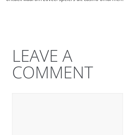
LEAVE A
COMMENT