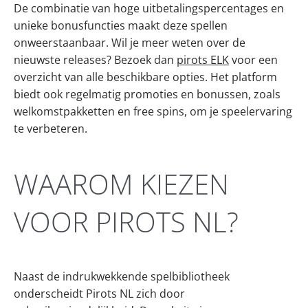
De combinatie van hoge uitbetalingspercentages en
unieke bonusfuncties maakt deze spellen
onweerstaanbaar. Wil je meer weten over de
nieuwste releases? Bezoek dan
pirots ELK
voor een
overzicht van alle beschikbare opties. Het platform
biedt ook regelmatig promoties en bonussen, zoals
welkomstpakketten en free spins, om je speelervaring
te verbeteren.
WAAROM KIEZEN
VOOR PIROTS NL?
Naast de indrukwekkende spelbibliotheek
onderscheidt Pirots NL zich door