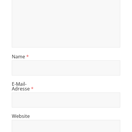
Name
*
E-Mail-
Adresse
*
Website