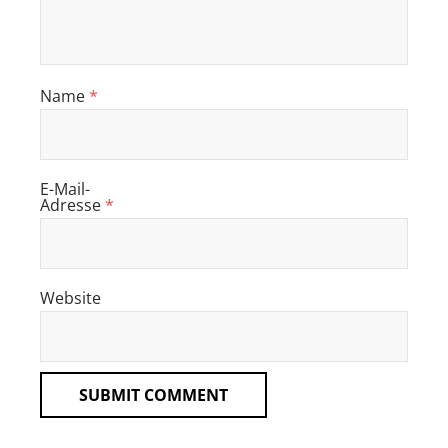
Name
*
E-Mail-
Adresse
*
Website