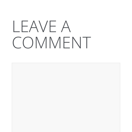
LEAVE A
COMMENT