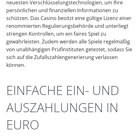
neuesten Verschlüsselungstechnologien, um Ihre
persönlichen und finanziellen Informationen zu
schützen. Das Casino besitzt eine gültige Lizenz einer
renommierten Regulierungsbehörde und unterliegt
strengen Kontrollen, um ein faires Spiel zu
gewährleisten. Zudem werden alle Spiele regelmäßig
von unabhängigen Prüfinstituten getestet, sodass Sie
sich auf die Zufallszahlengenerierung verlassen
können.
EINFACHE EIN- UND
AUSZAHLUNGEN IN
EURO