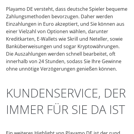
Playamo DE versteht, dass deutsche Spieler bequeme
Zahlungsmethoden bevorzugen. Daher werden
Einzahlungen in Euro akzeptiert, und Sie können aus
einer Vielzahl von Optionen wählen, darunter
Kreditkarten, E-Wallets wie Skrill und Neteller, sowie
Banküberweisungen und sogar Kryptowährungen.
Die Auszahlungen werden schnell bearbeitet, oft
innerhalb von 24 Stunden, sodass Sie Ihre Gewinne
ohne unnötige Verzögerungen genießen können.
KUNDENSERVICE, DER
IMMER FÜR SIE DA IST
Ein weiteres Highlight von Playamo DE ist der rund